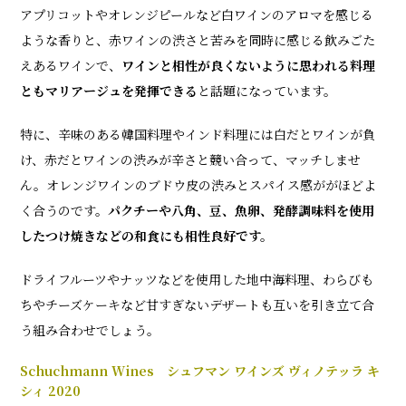
アプリコットやオレンジピールなど白ワインのアロマを感じる
ような香りと、赤ワインの渋さと苦みを同時に感じる飲みごた
えあるワインで、
ワインと相性が良くないように思われる料理
ともマリアージュを発揮できる
と話題になっています。
特に、辛味のある韓国料理やインド料理には白だとワインが負
け、赤だとワインの渋みが辛さと競い合って、マッチしませ
ん。オレンジワインのブドウ皮の渋みとスパイス感ががほどよ
く合うのです。
パクチーや八角、豆、魚卵、発酵調味料を使用
したつけ焼きなどの和食にも相性良好です。
ドライフルーツやナッツなどを使用した地中海料理、わらびも
ちやチーズケーキなど甘すぎないデザートも互いを引き立て合
う組み合わせでしょう。
Schuchmann Wines シュフマン ワインズ ヴィノテッラ キ
シィ 2020