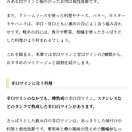
みある白ワインと脂ののったお肉は相性抜群です。
また、クリームソースを使った料理やチーズ、バター、カスター
ドやバニラは、辛口・甘口ともに重めの白によく合う組み合わ
せです。軽めの白には、魚介や野菜、柑橘を使ったさっぱりと
した料理がより好まれるでしょう。
これを踏まえ、本章では辛口ワインと甘口ワインの2種類から、
おすすめのマリアージュと銘柄を紹介します。
辛口ワインに合う料理
辛口ワインのなかでも、樽熟成
の辛口白ワイン
、
ステンレスな
どのタンクで熟成した辛口白ワインがあります。
さっぱりとした飲み口の辛口ワインは、あっさりした味付けの
料理と相性抜群です。果実味と樽の風味が控えめで
酸味がしっ