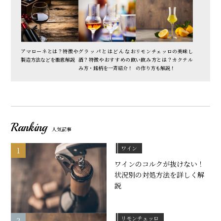
アマローネとは？特徴や
グラッパとはどんなお
リモンチェッロの美味し
製造方法などを徹底解説
酒？特徴やおすすめの飲
い飲み方とは？カクテル
み方・銘柄を一斉紹介！
の作り方も解説！
Ranking
人気記事
ワイン
ワインのコルクが抜けない！
状況別の対処方法を詳しく解
説
リモンチェッロ