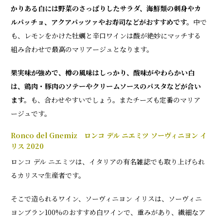
かりある白には野菜のさっぱりしたサラダ、海鮮類の刺身やカ
ルパッチョ、アクアパッツァやお寿司などがおすすめです。
中で
も、レモンをかけた牡蠣と辛口ワインは酸が絶妙にマッチする
組み合わせで最高のマリアージュとなります。
果実味が強めで、樽の風味はしっかり、酸味がやわらかい白
は、鶏肉・豚肉のソテーやクリームソースのパスタなどが合い
ます。
も、合わせやすいでしょう。またチーズも定番のマリア
ージュです。
Ronco del Gnemiz ロンコ デル ニエミツ ソーヴィニヨン イ
リス 2020
ロンコ デル ニエミツは、イタリアの有名雑誌でも取り上げられ
るカリスマ生産者です。
そこで造られるワイン、ソーヴィニヨン イリスは、ソーヴィニ
ヨンブラン100%のおすすめ白ワインで、重みがあり、繊細なア