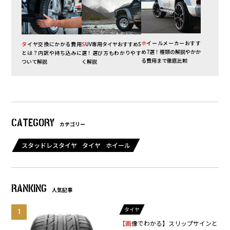
ホイールメーカーおすす
タイヤ交換にかかる費用
SUV専用タイヤおすすめ5
め7選！種類の解説やかか
とは？内訳や持ち込みに
選！選び方もわかりやす
る費用まで徹底比較
ついて解説
く解説
CATEGORY
カテゴリー
スタッドレスタイヤ
タイヤ
ホイール
RANKING
人気記事
タイヤ
【画像でわかる】スリップサインと