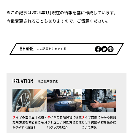
※この記事は2024年1月現在の情報を基に作成しています。
今後変更されることもありますので、ご留意ください。
SHARE
この記事をシェアする
RELATION
他の記事を読む
タイヤの空気圧｜点検・
タイヤの自宅保管に役立
タイヤ交換にかかる費用
充填方法を初心者にも分
つ！正しい保管方法と便
とは？内訳や持ち込みに
かりやすく解説！
利グッズを紹介
ついて解説